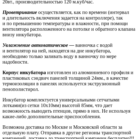
20вт., производительностью 120 м.куб/час.
Проветривание
осуществляется, как по времени (интервал
и длительность включения задается на контроллере), так
и по превышению температуры и влажности, при помощи
вентилятора расположенного на потолке и обратного клапана
внизу инкубатора.
Увлажнение автоматическое —
ванночка с водой
и вентилятор на ней, находятся на дне инкубатора,
необходимо только заливать воду в ванночку по мере
надобности.
Корпус инкубатора
изготовлен из алюминиевого профиля и
пластиковых сэндвич панелей толщиной 24мм., в качестве
термоизоляции в панелях используется экструзионный
пенополистирол.
Инкубатор комплектуется универсальными сетчатыми
лотками(из сетки 10х10мм) высотой 85мм, что дает
возможность выводить птенцов, прямо в них. Не используя
какие-либо дополнительные приспособления.
Возможна доставка по Москве и Московской области за
отдельную плату. Отправка в другие регионы транспортной
компанией, доставка до транспортной кампании бесплатно!!!