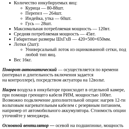
Количество инкубируемых яиц:
Курица — 80-88шт.
Перепел — 264шт.
Индейка, утка — 60шт.
Гусь — 28шт.
Максимальная потребляемая мощность — 120вт.
Средняя потребляемая мощность — 45вт.
Габаритные размеры ШхГхВ — 420×500×650мм.
Лотки (2шт):
Универсальный лоток из оцинкованной сетки, под
любой тип яиц.
Вес 16кг.
Поворот автоматический
— осуществляется по времени
(интервал и длительность включения задается
на контроллере), посредством актуатора на 12вольт.
Нагрев
воздуха в инкубаторе происходит в отдельной камере,
при помощи греющего кабеля РИМ, мощностью 100вт.
Возможно подключение дополнительной опции: нагрев 12-ти
вольтовым нагревательным кабелем c резервным питанием,
например от автомобильного аккумулятора. Стоимость опции
уточняйте у менеджера.
Основной вентилятор —
осевой на подшипнике, мощность